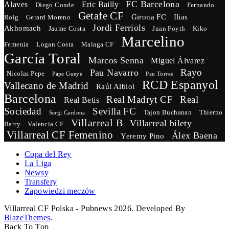
FC Barcelona
Alaves
Eric Bailly
Diego Conde
Fernando
Getafe CF
Girona FC
Ilias
Roig
Gerard Moreno
Jordi Ferriols
Akhomach
Jaume Costa
Juan Foyth
Kiko
Marcelino
Femenía
Logan Costa
Malaga CF
García Toral
Marcos Senna
Miguel Álvarez
Rayo
Pau Navarro
Nicolas Pepe
Pape Gueye
Pau Torres
RCD Espanyol
Vallecano de Madrid
Raúl Albiol
Barcelona
Real Madryt CF
Real
Real Betis
Sociedad
Sevilla FC
Tajon Buchanan
Thierno
Sergi Cardona
Villarreal B
Villarreal bilety
Barry
Valencia CF
Villarreal CF Femenino
Álex Baena
Yeremy Pino
Copa del Rey
La Liga
Newsy
Transfery
Zapowiedzi meczów
Villarreal CF Polska - Pubnews 2026. Developed By
BlazeThemes
.
Back To Top