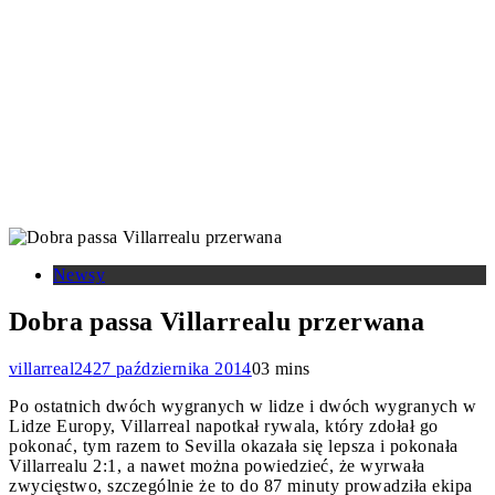
Marcelino
Femenía
Logan Costa
Malaga CF
García Toral
Marcos Senna
Miguel Álvarez
Rayo
Pau Navarro
Nicolas Pepe
Pape Gueye
Pau Torres
RCD Espanyol
Vallecano de Madrid
Raúl Albiol
Barcelona
Real Madryt CF
Real
Real Betis
Sociedad
Sevilla FC
Tajon Buchanan
Thierno
Sergi Cardona
Villarreal B
Villarreal bilety
Barry
Valencia CF
Villarreal CF Femenino
Álex Baena
Yeremy Pino
Newsy
Dobra passa Villarrealu przerwana
villarreal24
27 października 2014
0
3 mins
Po ostatnich dwóch wygranych w lidze i dwóch wygranych w
Lidze Europy, Villarreal napotkał rywala, który zdołał go
pokonać, tym razem to Sevilla okazała się lepsza i pokonała
Villarrealu 2:1, a nawet można powiedzieć, że wyrwała
zwycięstwo, szczególnie że to do 87 minuty prowadziła ekipa