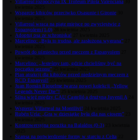
Villarreal rozpoczyna IX Trofeum Pilota Valenciana
30
kwietnia 2025
Wsparcie kibiców przeciwko Osasunie i Gironie
30
kwietnia 2025
Villarreal wraca na piąte miejsce po zwycięstwie z
Espanyolem (1-0)
28 kwietnia 2025
Adoptuj psa ze schroniska!
27 kwietnia 2025
Marcelino: „Była to trudna, ale zasłużona wygrana”
27
kwietnia 2025
Powrót do uśmiechu przed meczem z Espanyolem
27
kwietnia 2025
Marcelino: „Jesteśmy tam, gdzie chcieliśmy być na
początku sezonu”
25 kwietnia 2025
Plan atrakcji dla kibiców przed niedzielnym meczem z
RCD Espanyol!
25 kwietnia 2025
Juan Román Riquelme twarzą nowej kolekcji „Yellow
Legends Never Die”!
25 kwietnia 2025
Silna więź między CAU Castelló a drużyną Juvenil A
24
kwietnia 2025
Wspieraj Villarreal na Montilivi!
24 kwietnia 2025
Rubén Uría: „Gra w dziesiątkę była dla nas ciosem”
23
kwietnia 2025
Kontrowersyjna porażka na Balaídos (0-3)
23 kwietnia
2025
Szansa na potwierdzenie formy w starciu z Celtą
22