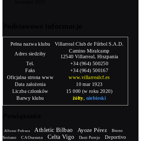
kwietnia 2025
Podstawowe informacje
Pełna nazwa klubu
Villarreal Club de Fútbol S.A.D.
Camino Miralcamp
Adres siedziby
12540 Villarreal, Hiszpania
Tel.
+34 (964) 500250
Faks
+34 (964) 500167
Oficjalna strona www
www.villarrealcf.es
Data założenia
10 mar 1923
Liczba członków
15 000 (w roku 2020)
Barwy klubu
żółty
,
niebieski
Powiązania
Athletic Bilbao
Ayoze Pérez
Bruno
Alfonso Pedraza
Celta Vigo
Deportivo
Soriano
CA Osasuna
Dani Parejo