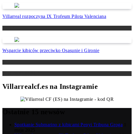
Villarreal rozpoczyna IX Trofeum Pilota Valenciana
Newsy
Wsparcie kibiców przeciwko Osasunie i Gironie
Newsy
Zapowiedzi meczów
Villarrealcf.es na Instagramie
Ostatnie 15 newsów
Spotkanie Submarino z kibicami Penyi Tribuna Groga
1
maja 2025