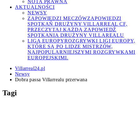
NOTA PRAWNA
AKTUALNOŚCI
NEWSY
ZAPOWIEDZI MECZÓW
ZAPOWIEDZI
SPOTKAŃ DRUŻYNY VILLARREAL CF,
PRZECZYTAJ KAŻDĄ ZAPOWIEDŹ
SPOTKANIA DRUŻYNY VILLAREALU
LIGA EUROPY
ROZGRYWKI LIGI EUROPY,
KTÓRE SĄ PO LIDZE MISTRZÓW,
NAJPOPULARNIEJSZYMI ROZGRYWKAMI
EUROPEJSKIMI.
Villarreal24.pl
Newsy
Dobra passa Villarrealu przerwana
Tagi
Athletic Bilbao
Ayoze Pérez
Bruno
Alfonso Pedraza
Celta Vigo
Deportivo
Soriano
CA Osasuna
Dani Parejo
FC Barcelona
Alaves
Eric Bailly
Diego Conde
Fernando
Getafe CF
Girona FC
Ilias
Roig
Gerard Moreno
Jordi Ferriols
Akhomach
Jaume Costa
Juan Foyth
Kiko