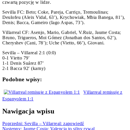
czwartą pozycję w lidze.
Sevilla FC: Beto; Coke, Pareja, Carriço, Tremoulinas;
Deulofeu (Aleix Vidal, 63’), Krychowiak, Mbia Banega, 81’),
Denis; Bacca, Gameiro (Iago Aspas, 73’).
Villarreal CF: Asenjo, Mario, Gabriel, V.Ruiz, Jaume Costa;
Bruno, Trigueros, Moi Gómez (Jonathan dos Santos, 62’),
Cheryshev (Cani, 78’); Uche (Vietto, 66’), Giovani.
Sevilla – Villareal 2:1 (0:0)
0-1 Vietto 79′
1-1 Denis Suárez 87′
2-1 Bacca 92′ (karny)
Podobne wpisy:
Villarreal remisuje z
Espanyolem 1:1
Nawigacja wpisu
Poprzedni:
Sevilla – Villarreal: zapowiedź
Następny:
Jaume Costa: Valencia to silny rywal