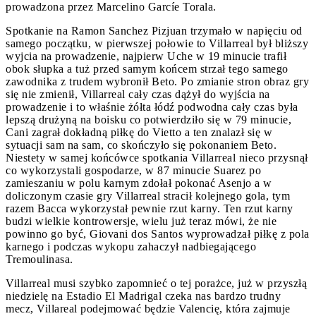
prowadzona przez Marcelino Garcíe Torala.
Spotkanie na Ramon Sanchez Pizjuan trzymało w napięciu od
samego początku, w pierwszej połowie to Villarreal był bliższy
wyjcia na prowadzenie, najpierw Uche w 19 minucie trafił
obok słupka a tuż przed samym końcem strzał tego samego
zawodnika z trudem wybronił Beto. Po zmianie stron obraz gry
się nie zmienił, Villarreal cały czas dążył do wyjścia na
prowadzenie i to właśnie żółta łódź podwodna cały czas była
lepszą drużyną na boisku co potwierdziło się w 79 minucie,
Cani zagrał dokładną piłkę do Vietto a ten znalazł się w
sytuacji sam na sam, co skończyło się pokonaniem Beto.
Niestety w samej końcówce spotkania Villarreal nieco przysnął
co wykorzystali gospodarze, w 87 minucie Suarez po
zamieszaniu w polu karnym zdołał pokonać Asenjo a w
doliczonym czasie gry Villarreal stracił kolejnego gola, tym
razem Bacca wykorzystał pewnie rzut karny. Ten rzut karny
budzi wielkie kontrowersje, wielu już teraz mówi, że nie
powinno go być, Giovani dos Santos wyprowadzał piłkę z pola
karnego i podczas wykopu zahaczył nadbiegającego
Tremoulinasa.
Villarreal musi szybko zapomnieć o tej porażce, już w przyszłą
niedzielę na Estadio El Madrigal czeka nas bardzo trudny
mecz, Villareal podejmować będzie Valencię, która zajmuje