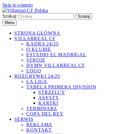
Skip to content
Szukaj:
Villarreal CF Polska
Polski serwis Villarreal CF, hiszpańskiej drużyny występującej
Menu
w Primera Division.
STRONA GŁÓWNA
VILLARREAL CF
KADRA 24/25
O KLUBIE
ESTADIO EL MADRIGAL
STROJE
HYMN VILLARREAL CF
LOGO
ROZGRYWKI 24/25
LA LIGA
TABELA PRIMERA DIVISION
STRZELCY
ASYSTY
KARTKI
TERMINARZ
COPA DEL REY
SERWIS
REKLAMA
KONTAKT