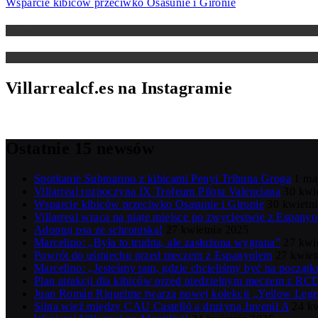
Wsparcie kibiców przeciwko Osasunie i Gironie
Newsy
Zapowiedzi meczów
Villarrealcf.es na Instagramie
Ostatnie 15 newsów
Spotkanie Submarino z kibicami Penyi Tribuna Groga
1 ma
Villarreal rozpoczyna IX Trofeum Pilota Valenciana
30 kwi
Wsparcie kibiców przeciwko Osasunie i Gironie
30 kwietn
Villarreal wraca na piąte miejsce po zwycięstwie z Espanyo
Adoptuj psa ze schroniska!
27 kwietnia 2025
Marcelino: „Była to trudna, ale zasłużona wygrana”
27 kwi
Powrót do uśmiechu przed meczem z Espanyolem
27 kwiet
Marcelino: „Jesteśmy tam, gdzie chcieliśmy być na począt
Plan atrakcji dla kibiców przed niedzielnym meczem z RC
Juan Román Riquelme twarzą nowej kolekcji „Yellow Lege
Silna więź między CAU Castelló a drużyną Juvenil A
24 kw