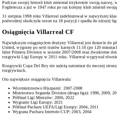
Podczas swojej historii klub zmieniał trzykrotnie swoją nazwę,
Foghetecaz a już w 1947 roku po raz kolejny klub zmienił swoj
31 sierpnia 1998 roku Villarreal zadebiutował w najwyższej kla
podwodnej skończyła sezon na 18 pozycji i spadła do niższej ligi
Osiągnięcia Villarreal CF
Największym osiągnięciem drużyny Villarreal jest dotarcie do
United, wygrany po serii rzutów karnych 11:10 (po 120 minutach
lidze Primera Division w sezonie 2007/2008 oraz dwukrotne dot
rozgrywki Ligi Europy w 2011 roku. Villarreal wygrywał równie
Rozgrywki Copa Del Rey nie należą natomiast do mocnej strony Vi
rozgrywkach.
Oto największe osiągnięcia Villarrealu:
Wicemistrzostwo Hiszpanii: 2007-2008
Mistrzostwo Segunda Division (druga liga): 1998, 2000, 2
Półfinał Ligi Mistrzów: 2006, 2022
Wygranie Ligi Europy: 2021
Półfinał Pucharu UEFA/Ligi Europy: 2004, 2011
Wygrana Pucharu Intertoto CUP: 2003, 2004