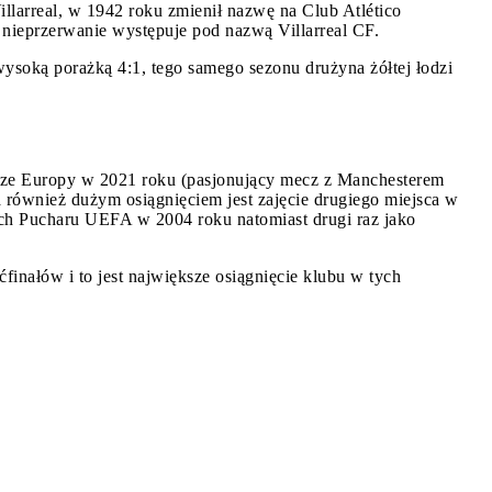
illarreal, w 1942 roku zmienił nazwę na Club Atlético
 nieprzerwanie występuje pod nazwą Villarreal CF.
wysoką porażką 4:1, tego samego sezonu drużyna żółtej łodzi
Lidze Europy w 2021 roku (pasjonujący mecz z Manchesterem
a również dużym osiągnięciem jest zajęcie drugiego miejsca w
ach Pucharu UEFA w 2004 roku natomiast drugi raz jako
ćfinałów i to jest największe osiągnięcie klubu w tych