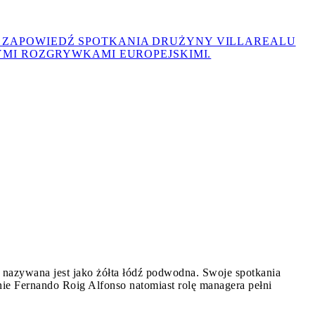
Ą ZAPOWIEDŹ SPOTKANIA DRUŻYNY VILLAREALU
ZYMI ROZGRYWKAMI EUROPEJSKIMI.
FC Barcelona
Eric Bailly
Conde
Fernando Roig
Gerard
Marcelino García Toral
Marcos Senna
F
yol Barcelona
Real Madryt CF
Real
Real Betis
eal CF Femenino
Álex Baena
Yeremy Pino
 nazywana jest jako żółta łódź podwodna. Swoje spotkania
lnie Fernando Roig Alfonso natomiast rolę managera pełni