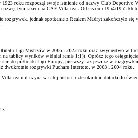
 w 1923 roku rozpoczął swoje istnienie od nazwy Club Deportivo V
ą nazwę, tym razem na CAF Villarreal. Od sezonu 1954/1955 klub
sie rozgrywek, jednak spotkanie z Realem Madryt zakończyło się 
.
 półfinału Ligi Mistrzów w 2006 i 2022 roku oraz zwycięstwo w 
 na tablicy wyników widniał remis 1:1)). Oprócz tego osiągnięci
arcie do półfinału Ligi Europy, pierwszy raz jeszcze w rozgrywk
ż dwukrotnie rozgrywki Pucharu Intertoto, w 2003 i 2004 roku.
llarrealu drużyna w całej historii czterokrotnie dotarła do ćwier
013