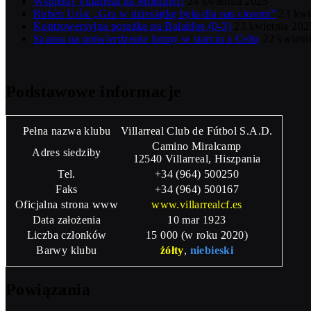
Wspieraj Villarreal na Montilivi!
24 kwietnia 2025
Rubén Uría: „Gra w dziesiątkę była dla nas ciosem”
23 kwi
Kontrowersyjna porażka na Balaídos (0-3)
23 kwietnia 202
Szansa na potwierdzenie formy w starciu z Celtą
22 kwietn
Podstawowe informacje
Pełna nazwa klubu
Villarreal Club de Fútbol S.A.D.
Camino Miralcamp
Adres siedziby
12540 Villarreal, Hiszpania
Tel.
+34 (964) 500250
Faks
+34 (964) 500167
Oficjalna strona www
www.villarrealcf.es
Data założenia
10 mar 1923
Liczba członków
15 000 (w roku 2020)
Barwy klubu
żółty
,
niebieski
Powiązania