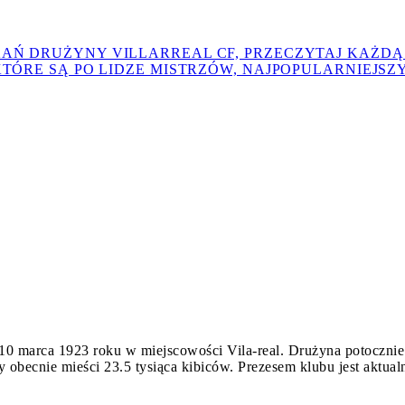
KAŃ DRUŻYNY VILLARREAL CF, PRZECZYTAJ KAŻD
KTÓRE SĄ PO LIDZE MISTRZÓW, NAJPOPULARNIEJS
Celta Vigo
Deportivo Alaves
CA Osasuna
Dani Parejo
Diego 
Jordi Ferriols
Juan Foyth
Kiko Femenía
Logan Costa
Malaga C
RCD Espan
Rayo Vallecano de Madrid
Raúl Albiol
es
Villarr
Villarreal B
Villarreal bilety
arry
Valencia CF
 10 marca 1923 roku w miejscowości Vila-real. Drużyna potocznie
ry obecnie mieści 23.5 tysiąca kibiców. Prezesem klubu jest aktua