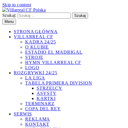
Skip to content
Szukaj:
Villarreal CF Polska
Polski serwis Villarreal CF, hiszpańskiej drużyny występującej 
Menu
STRONA GŁÓWNA
VILLARREAL CF
KADRA 24/25
O KLUBIE
ESTADIO EL MADRIGAL
STROJE
HYMN VILLARREAL CF
LOGO
ROZGRYWKI 24/25
LA LIGA
TABELA PRIMERA DIVISION
STRZELCY
ASYSTY
KARTKI
TERMINARZ
COPA DEL REY
SERWIS
REKLAMA
KONTAKT