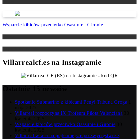
Newsy
Wsparcie kibiców przeciwko Osasunie i Gironie
Newsy
Zapowiedzi meczów
Villarrealcf.es na Instagramie
Ostatnie 15 newsów
Spotkanie Submarino z kibicami Penyi Tribuna Groga
1
maja 2025
Villarreal rozpoczyna IX Trofeum Pilota Valenciana
30
kwietnia 2025
Wsparcie kibiców przeciwko Osasunie i Gironie
30
kwietnia 2025
Villarreal wraca na piąte miejsce po zwycięstwie z