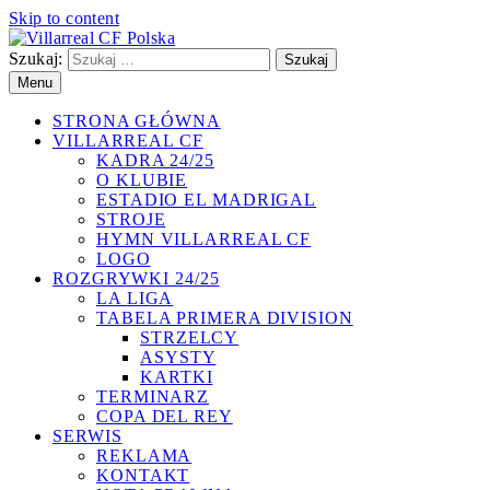
Skip to content
Szukaj:
Villarreal CF Polska
Polski serwis Villarreal CF, hiszpańskiej drużyny występującej
Menu
w Primera Division.
STRONA GŁÓWNA
VILLARREAL CF
KADRA 24/25
O KLUBIE
ESTADIO EL MADRIGAL
STROJE
HYMN VILLARREAL CF
LOGO
ROZGRYWKI 24/25
LA LIGA
TABELA PRIMERA DIVISION
STRZELCY
ASYSTY
KARTKI
TERMINARZ
COPA DEL REY
SERWIS
REKLAMA
KONTAKT