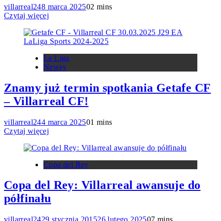
villarreal24
8 marca 2025
0
2 mins
Czytaj więcej
La Liga
Newsy
Znamy już termin spotkania Getafe CF
– Villarreal CF!
villarreal24
4 marca 2025
0
1 mins
Czytaj więcej
Copa del Rey
Copa del Rey: Villarreal awansuje do
półfinału
villarreal24
29 stycznia 2015
26 lutego 2025
0
7 mins