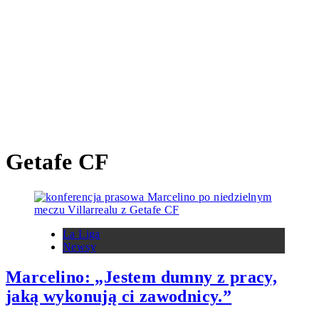
García Toral
Marcos Senna
Miguel Álvarez
Rayo
Pau Navarro
Nicolas Pepe
Pape Gueye
Pau Torres
RCD Espanyol
Vallecano de Madrid
Raúl Albiol
Barcelona
Real Madryt CF
Real
Real Betis
Sociedad
Sevilla FC
Tajon Buchanan
Thierno
Sergi Cardona
Villarreal B
Villarreal bilety
Barry
Valencia CF
Villarreal CF Femenino
Álex Baena
Yeremy Pino
Getafe CF
La Liga
Newsy
Marcelino: „Jestem dumny z pracy,
jaką wykonują ci zawodnicy.”