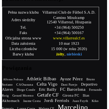
Pełna nazwa klubu
Villarreal Club de Fútbol S.A.D.
Camino Miralcamp
Adres siedziby
12540 Villarreal, Hiszpania
Tel.
+34 (964) 500250
Faks
+34 (964) 500167
Oficjalna strona www
www.villarrealcf.es
Data założenia
10 mar 1923
Liczba członków
15 000 (w roku 2020)
Barwy klubu
żółty
,
niebieski
Powiązania
Athletic Bilbao
Ayoze Pérez
Bruno
Alfonso Pedraza
Celta Vigo
Deportivo
Soriano
CA Osasuna
Dani Parejo
FC Barcelona
Alaves
Eric Bailly
Diego Conde
Fernando
Getafe CF
Girona FC
Ilias
Roig
Gerard Moreno
Jordi Ferriols
Akhomach
Jaume Costa
Juan Foyth
Kiko
Marcelino
Femenía
Logan Costa
Malaga CF