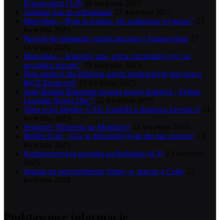
Espanyolem (1-0)
28 kwietnia 2025
Adoptuj psa ze schroniska!
27 kwietnia 2025
Marcelino: „Była to trudna, ale zasłużona wygrana”
27
kwietnia 2025
Powrót do uśmiechu przed meczem z Espanyolem
27
kwietnia 2025
Marcelino: „Jesteśmy tam, gdzie chcieliśmy być na
początku sezonu”
25 kwietnia 2025
Plan atrakcji dla kibiców przed niedzielnym meczem z
RCD Espanyol!
25 kwietnia 2025
Juan Román Riquelme twarzą nowej kolekcji „Yellow
Legends Never Die”!
25 kwietnia 2025
Silna więź między CAU Castelló a drużyną Juvenil A
24
kwietnia 2025
Wspieraj Villarreal na Montilivi!
24 kwietnia 2025
Rubén Uría: „Gra w dziesiątkę była dla nas ciosem”
23
kwietnia 2025
Kontrowersyjna porażka na Balaídos (0-3)
23 kwietnia
2025
Szansa na potwierdzenie formy w starciu z Celtą
22
kwietnia 2025
Podstawowe informacje