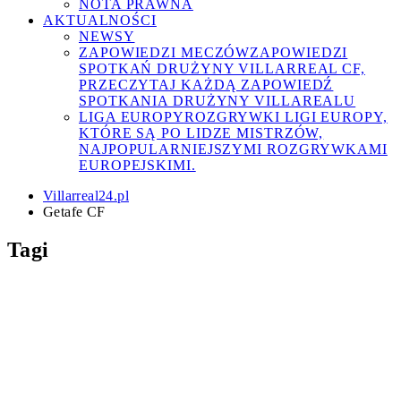
NOTA PRAWNA
AKTUALNOŚCI
NEWSY
ZAPOWIEDZI MECZÓW
ZAPOWIEDZI
SPOTKAŃ DRUŻYNY VILLARREAL CF,
PRZECZYTAJ KAŻDĄ ZAPOWIEDŹ
SPOTKANIA DRUŻYNY VILLAREALU
LIGA EUROPY
ROZGRYWKI LIGI EUROPY,
KTÓRE SĄ PO LIDZE MISTRZÓW,
NAJPOPULARNIEJSZYMI ROZGRYWKAMI
EUROPEJSKIMI.
Villarreal24.pl
Getafe CF
Tagi
Athletic Bilbao
Ayoze Pérez
Bruno
Alfonso Pedraza
Celta Vigo
Deportivo
Soriano
CA Osasuna
Dani Parejo
FC Barcelona
Alaves
Eric Bailly
Diego Conde
Fernando
Getafe CF
Girona FC
Ilias
Roig
Gerard Moreno
Jordi Ferriols
Akhomach
Jaume Costa
Juan Foyth
Kiko
Marcelino
Femenía
Logan Costa
Malaga CF