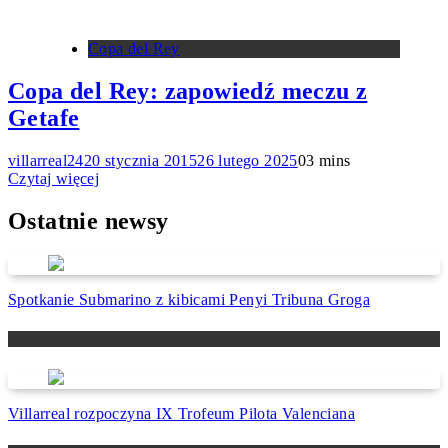
Copa del Rey
Copa del Rey: zapowiedź meczu z
Getafe
villarreal24
20 stycznia 2015
26 lutego 2025
0
3 mins
Czytaj więcej
Ostatnie newsy
Spotkanie Submarino z kibicami Penyi Tribuna Groga
Newsy
Villarreal rozpoczyna IX Trofeum Pilota Valenciana