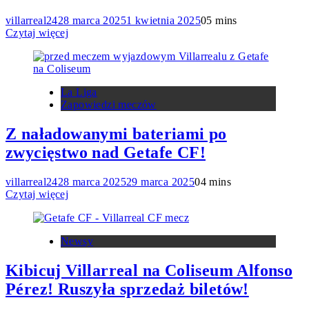
villarreal24
28 marca 2025
1 kwietnia 2025
0
5 mins
Czytaj więcej
La Liga
Zapowiedzi meczów
Z naładowanymi bateriami po
zwycięstwo nad Getafe CF!
villarreal24
28 marca 2025
29 marca 2025
0
4 mins
Czytaj więcej
Newsy
Kibicuj Villarreal na Coliseum Alfonso
Pérez! Ruszyła sprzedaż biletów!